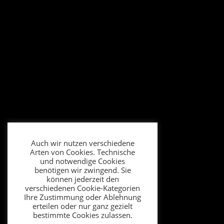
Auch wir nutzen verschiedene
Arten von Cookies. Technische
und notwendige Cookies
benötigen wir zwingend. Sie
können jederzeit den
verschiedenen Cookie-Kategorien
Ihre Zustimmung oder Ablehnung
erteilen oder nur ganz gezielt
bestimmte Cookies zulassen.