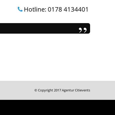
Hotline: 0178 4134401
Lorem i
John Smit
CEO & Founde
© Copyright 2017 Agentur Citievents